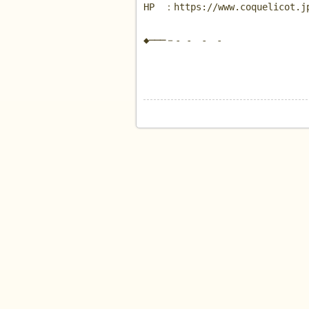
HP ：https://www.coquelicot.j
◆───－- - - - - 